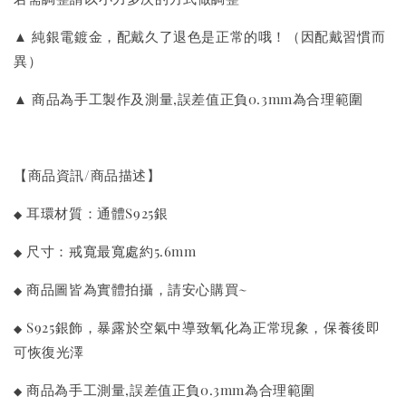
▲ 純銀電鍍金，配戴久了退色是正常的哦！（因配戴習慣而
異）
▲ 商品為手工製作及測量,誤差值正負0.3mm為合理範圍
【商品資訊/商品描述】
耳環材質：通體S925銀
◆
尺寸：戒寬最寬處約5.6mm
◆
商品圖皆為實體拍攝，請安心購買~
◆
S925銀飾，暴露於空氣中導致氧化為正常現象，保養後即
◆
可恢復光澤
商品為手工測量,誤差值正負0.3mm為合理範圍
◆