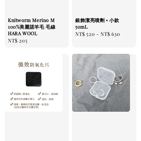
Knitworm Merino M
銀飾潔亮噴劑 ▪ 小款
100%美麗諾羊毛 毛線
50mL
HARA WOOL
Regular
NT$ 520
-
NT$ 630
Regular
NT$ 205
price
price