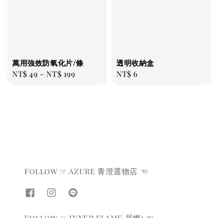
萬用強效防氧化片/條
透明收納盒
Regular
NT$ 49
-
NT$ 199
Regular
NT$ 6
price
price
Follow ☞ AZURE 青澄選物店 ☜
Follow ☞ INNER FLAME 居燃! ☜