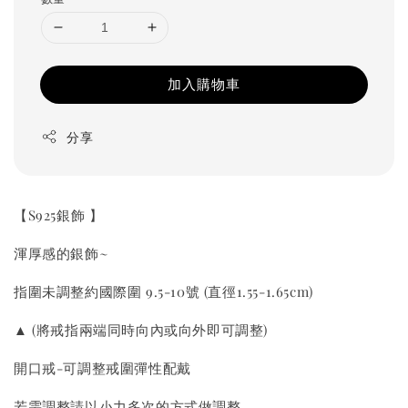
加入購物車
分享
【S925銀飾 】
渾厚感的銀飾~
指圍未調整約國際圍 9.5-10號 (直徑1.55-1.65cm)
▲ (將戒指兩端同時向內或向外即可調整)
開口戒-可調整戒圍彈性配戴
若需調整請以小力多次的方式做調整