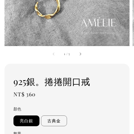
1
/
5
925銀。捲捲開口戒
Regular
NT$ 360
price
顏色
亮白銀
古典金
數量