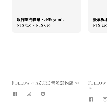
銀飾潔亮噴劑 ▪ 小款 50mL
螢幕與
Regular
NT$ 520
-
NT$ 630
Regular
NT$ 32
price
price
Follow ☞ AZURE 青澄選物店 ☜
Follow 
☜