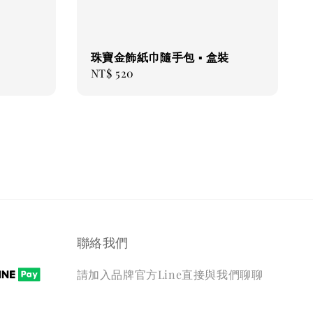
珠寶金飾紙巾隨手包 ▪ 盒裝
Regular
NT$ 520
price
聯絡我們
請加入品牌官方Line直接與我們聊聊