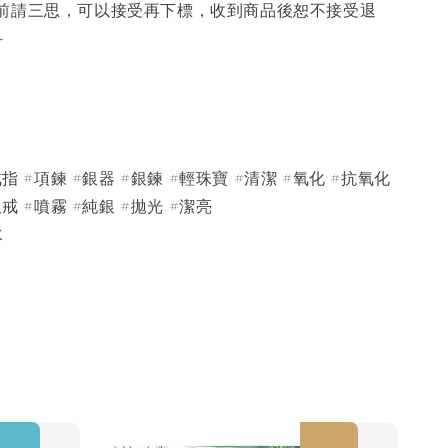
前請三思，可以接受再下標，收到商品後恕不接受退
~
戒指 #項鍊 #銀器 #銀鍊 #輕珠寶 #清潔 #氧化 #抗氧化
銀戒 #噴霧 #純銀 #拋光 #潔亮
水