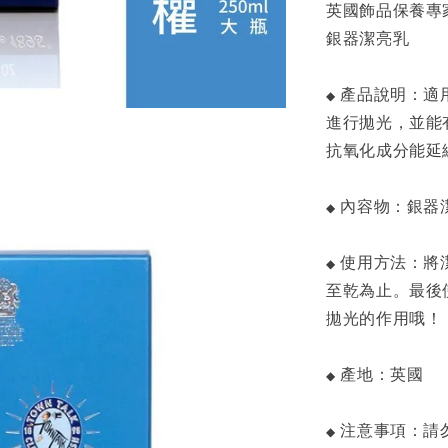
英國飾品保養專家TOW
銀器潔亮乳
產品說明：適用
◆
進行拋光，並能
抗氧化成分能延
內容物：銀器潔亮
◆
使用方法：將
◆
至乾為止。最後
拋光的作用哦！
產地：英國
◆
注意事項：請
◆