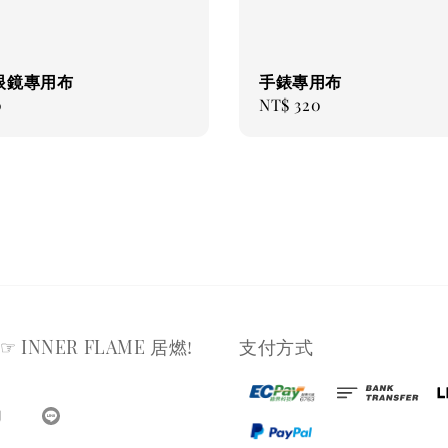
眼鏡專用布
手錶專用布
0
Regular
NT$ 320
price
☞ INNER FLAME 居燃!
支付方式