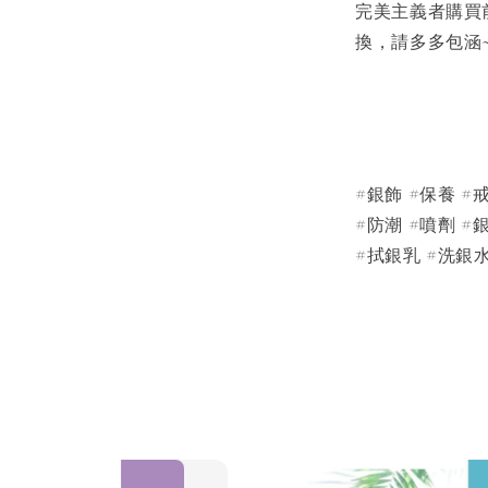
完美主義者購買
換，請多多包涵
#銀飾 #保養 #
#防潮 #噴劑 #
#拭銀乳 #洗銀