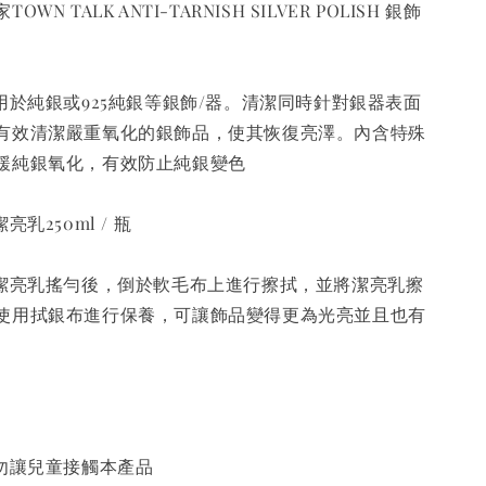
N TALK ANTI-TARNISH SILVER POLISH 銀飾
於純銀或925純銀等銀飾/器。清潔同時針對銀器表面
有效清潔嚴重氧化的銀飾品，使其恢復亮澤。內含特殊
緩純銀氧化，有效防止純銀變色
乳250ml / 瓶
潔亮乳搖勻後，倒於軟毛布上進行擦拭，並將潔亮乳擦
使用拭銀布進行保養，可讓飾品變得更為光亮並且也有
勿讓兒童接觸本產品