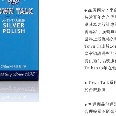
品牌簡介：來自英
◆
時逾百年之久備受
邀其為之設計專屬
養專家，強調無
世界上最嚴格的
Town Talk於2
皇家認證是對那
提供過商品或服
Talk2020
Town Talk
◆
於台灣販售
空運商品於運
◆
合理範圍不影響