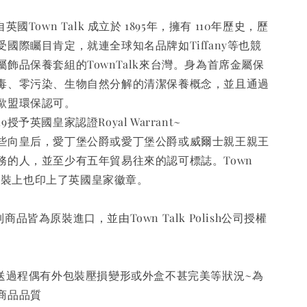
國Town Talk 成立於 1895年，擁有 110年歷史，歷
國際矚目肯定，就連全球知名品牌如Tiffany等也競
飾品保養套組的TownTalk來台灣。身為首席金屬保
毒、零污染、生物自然分解的清潔保養概念，並且通過
歐盟環保認可。
019授予英國皇家認證Royal Warrant~
些向皇后，愛丁堡公爵或愛丁堡公爵或威爾士親王親王
務的人，並至少有五年貿易往來的認可標誌。Town
年在包裝上也印上了英國皇家徽章。
系列商品皆為原裝進口，並由Town Talk Polish公司授權
送過程偶有外包裝壓損變形或外盒不甚完美等狀況~為
商品品質