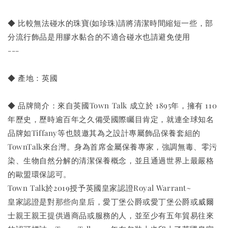
◆ 比較無法碰水的珠寶(如珍珠)請將清潔時間縮短一些，部
分流行飾品是用膠水黏合的不適合碰水也請避免使用
---
◆ 產地：英國
◆ 品牌簡介：來自英國Town Talk 成立於 1895年，擁有 110
年歷史，歷時逾百年之久備受國際矚目肯定，就連全球知名
品牌如Tiffany等也競邀其為之設計專屬飾品保養套組的
TownTalk來台灣。身為首席金屬保養專家，強調無毒、零污
染、生物自然分解的清潔保養概念，並且通過世界上最嚴格
的歐盟環保認可。
Town Talk於2019授予英國皇家認證Royal Warrant~
皇家認證是對那些向皇后，愛丁堡公爵或愛丁堡公爵或威爾
士親王親王提供過商品或服務的人，並至少有五年貿易往來