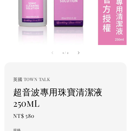
1
/
2
英國 TOWN TALK
超音波專用珠寶清潔液
250mL
Regular
NT$ 580
price
規格