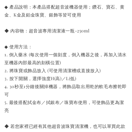
◆ 產品說明：本產品搭配超音波機器使用；鑽石、寶石、黄
金、K金及鉑金珠寶、銀飾等皆可使用
◆ 內容物：超音波專用清潔液一瓶-250ml
◆ 使用方法：
1. 倒入藥水 (每次使用一個刻度，倒入機器之後，再加入清水
至機器內部最高的刻橫位置)
2. 將珠寶或飾品放入 (可使用清潔槽或直接放入)
3. 按下開關，選擇強度H(高)／L(低)
4. 30秒至1分鐘後關掉機器，將飾品取出用乾的軟毛布擦乾即
可
5. 最後搭配拭金布／拭銀布／珠寶布使用，可使飾品更為潔
亮
◆ 若您家裡已經有其他超音波珠寶清潔機，也可以單買此款