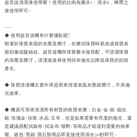
超音波清潔液使用喔！使用的比例為藥水1：清水6，稀釋之
後使用即可~
---
◆ 使用超音波機有什麼優點呢?
附著於珠寶表面的灰塵及髒汙，在擦拭珠寶時易造成珠寶表
面刮傷或髮絲紋。超音波機與珠寶藥水做搭配，可清潔珠寶
的灰塵及髒汙，清潔過後再使用拭布拋光以降低珠寶的刮痕
產生。
◆ 珠寶清潔機主要作用是用來清潔表面灰塵跟髒汙，不具拋
光效果。
◆ 機器可用來清潔所有材質的珠寶表層：白金/金/銀/硫化
銀/玫瑰金/珍珠/水晶/玉等，但是如果需要有亮度的抛光，還
是建議搭配拭銀布/拭金布/噴劑/等商品才能達到需要的效果
喔。鍍色/黑銀/寶石類商品即直接使用清水30秒即可~