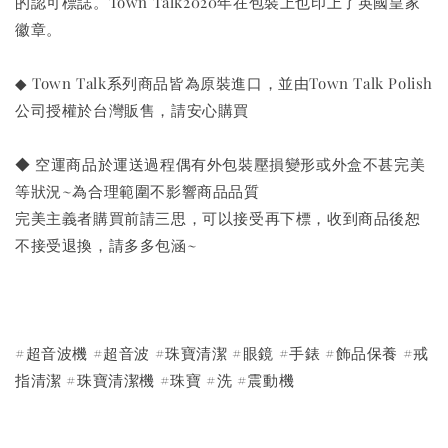
的認可標誌。Town Talk2020年在包裝上也印上了英國皇家
徽章。
◆ Town Talk系列商品皆為原裝進口，並由Town Talk Polish
公司授權於台灣販售，請安心購買
◆ 空運商品於運送過程偶有外包裝壓損變形或外盒不甚完美
等狀況~為合理範圍不影響商品品質
完美主義者購買前請三思，可以接受再下標，收到商品後恕
不接受退換，請多多包涵~
#超音波機 #超音波 #珠寶清潔 #眼鏡 #手錶 #飾品保養 #戒
指清潔 #珠寶清潔機 #珠寶 #洗 #震動機