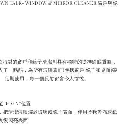
 TALK- WINDOW & MIRROR CLEANER 窗戶與鏡
】
款特製的窗戶和鏡子清潔劑具有獨特的提神醒腦香氣，
入了一點醋，為所有玻璃表面(包括窗戶,鏡子和桌面)帶
。 定期使用，每一個反射都會令人愉悅。
”POEN”位置
離，把清潔液噴灑於玻璃或鏡子表面，使用柔軟乾布或紙
恢復閃亮表面