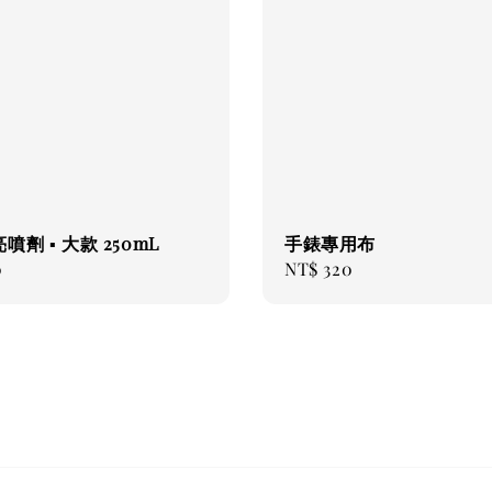
噴劑 ▪ 大款 250mL
手錶專用布
0
Regular
NT$ 320
price