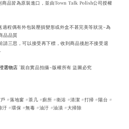
系列商品皆為原裝進口，並由Town Talk Polish公司授權
送過程偶有外包裝壓損變形或外盒不甚完美等狀況~為
商品品質
前請三思，可以接受再下標，收到商品後恕不接受退
~
澄選物店
°親自實品拍攝~版權所有 盜圖必究
戶 #落地窗 #茶几 #廁所 #衛浴 #清潔 #打掃 #陽台 #
除汙 #環保 #無毒 #油汙 #油漬 #大掃除