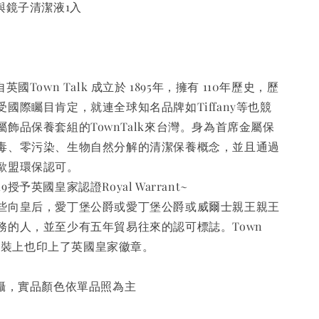
與鏡子清潔液1入
國Town Talk 成立於 1895年，擁有 110年歷史，歷
國際矚目肯定，就連全球知名品牌如Tiffany等也競
飾品保養套組的TownTalk來台灣。身為首席金屬保
毒、零污染、生物自然分解的清潔保養概念，並且通過
歐盟環保認可。
019授予英國皇家認證Royal Warrant~
些向皇后，愛丁堡公爵或愛丁堡公爵或威爾士親王親王
務的人，並至少有五年貿易往來的認可標誌。Town
年在包裝上也印上了英國皇家徽章。
攝，實品顏色依單品照為主