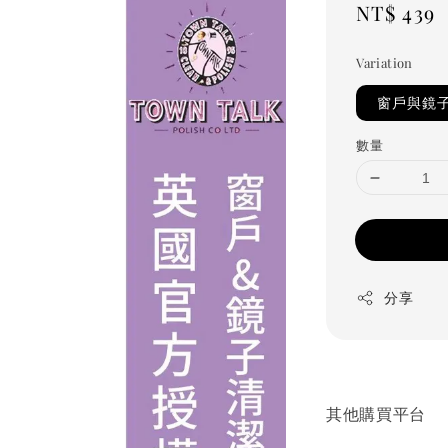
Regular
NT$ 439
price
Variation
窗戶與鏡子
數量
分享
其他購買平