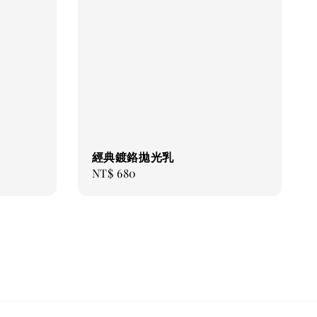
經典鍍鉻拋光乳
Regular
NT$ 680
price