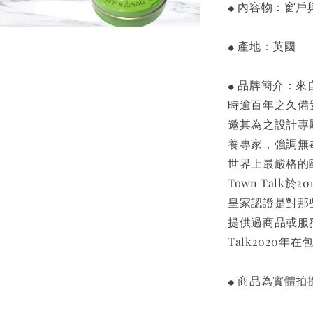
內容物：窗戶
◆
產地：英國
◆
品牌簡介：來自英
◆
時逾百年之久備受
邀其為之設計專屬
養專家，強調無
世界上最嚴格的
Town Talk於2
皇家認證是對那
提供過商品或服
Talk2020
商品為實體拍
◆