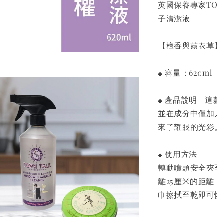
英國保養專家TOWN
子清潔液
【檀香與薰衣草
容量：620ml
◆
產品說明：這
◆
並在成分中僅加
來了耀眼的光彩
使用方法：
◆
轉動噴頭安全夾至
離25厘米的距
巾擦拭至乾即可