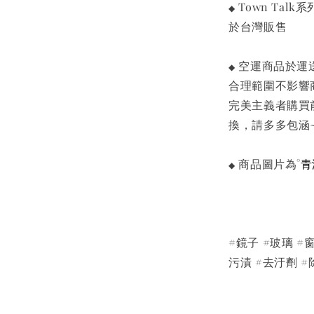
Town Talk
◆
於台灣販售
空運商品於運
◆
合理範圍不影響
完美主義者購買
換，請多多包涵
青
商品圖片為°
◆
#鏡子 #玻璃 #窗
污漬 #去汙劑 #