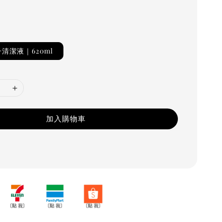
清潔液｜620ml
加入購物車
台